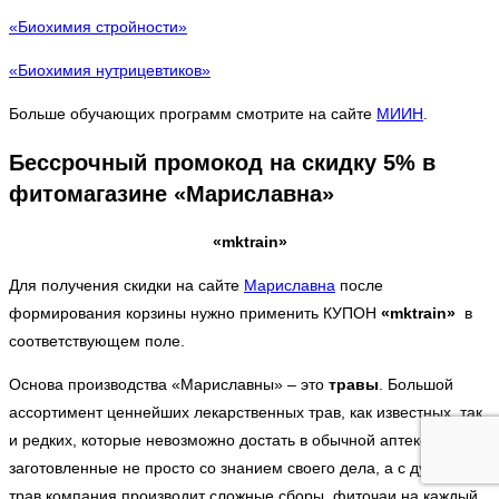
«Биохимия стройности»
«Биохимия нутрицевтиков»
Больше обучающих программ смотрите на сайте
МИИН
.
Бессрочный промокод на скидку 5% в
фитомагазине «Мариславна»
«mktrain»
Для получения скидки на сайте
Мариславна
после
формирования корзины нужно применить КУПОН
«mktrain»
в
соответствующем поле.
Основа производства «Мариславны» – это
травы
. Большой
ассортимент ценнейших лекарственных трав, как известных, так
и редких, которые невозможно достать в обычной аптеке. Травы,
заготовленные не просто со знанием своего дела, а с душой. Из
трав компания производит сложные сборы, фиточаи на каждый