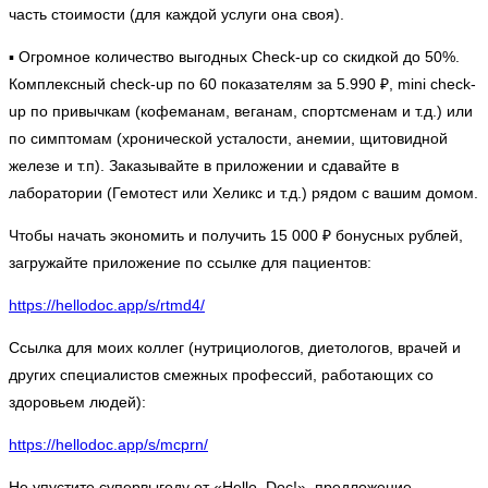
часть стоимости (для каждой услуги она своя).
▪️ Огромное количество выгодных Check-up со скидкой до 50%.
Комплексный check-up по 60 показателям за 5.990 ₽, mini check-
up по привычкам (кофеманам, веганам, спортсменам и т.д.) или
по симптомам (хронической усталости, анемии, щитовидной
железе и т.п). Заказывайте в приложении и сдавайте в
лаборатории (Гемотест или Хеликс и т.д.) рядом с вашим домом.
Чтобы начать экономить и получить 15 000 ₽ бонусных рублей,
загружайте приложение по ссылке для пациентов:
https://hellodoc.app/s/rtmd4/
Ссылка для моих коллег (нутрициологов, диетологов, врачей и
других специалистов смежных профессий, работающих со
здоровьем людей):
https://hellodoc.app/s/mcprn/
Не упустите супервыгоду от «Hello, Doc!», предложение